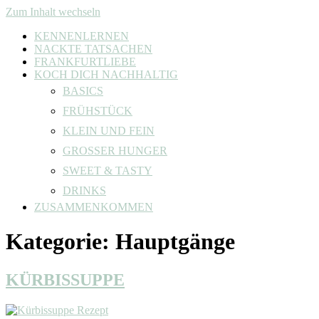
Zum Inhalt wechseln
KENNENLERNEN
NACKTE TATSACHEN
FRANKFURTLIEBE
KOCH DICH NACHHALTIG
BASICS
FRÜHSTÜCK
KLEIN UND FEIN
GROSSER HUNGER
SWEET & TASTY
DRINKS
ZUSAMMENKOMMEN
Kategorie:
Hauptgänge
KÜRBISSUPPE