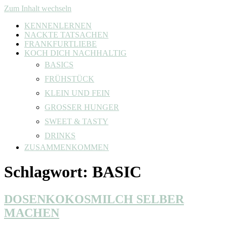
Zum Inhalt wechseln
KENNENLERNEN
NACKTE TATSACHEN
FRANKFURTLIEBE
KOCH DICH NACHHALTIG
BASICS
FRÜHSTÜCK
KLEIN UND FEIN
GROSSER HUNGER
SWEET & TASTY
DRINKS
ZUSAMMENKOMMEN
Schlagwort:
BASIC
DOSENKOKOSMILCH SELBER
MACHEN