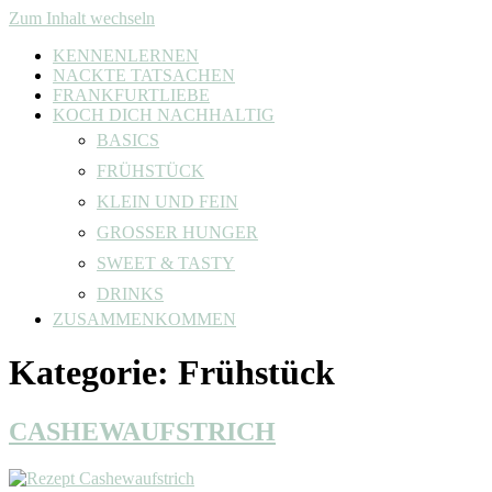
Zum Inhalt wechseln
KENNENLERNEN
NACKTE TATSACHEN
FRANKFURTLIEBE
KOCH DICH NACHHALTIG
BASICS
FRÜHSTÜCK
KLEIN UND FEIN
GROSSER HUNGER
SWEET & TASTY
DRINKS
ZUSAMMENKOMMEN
Kategorie:
Frühstück
CASHEWAUFSTRICH